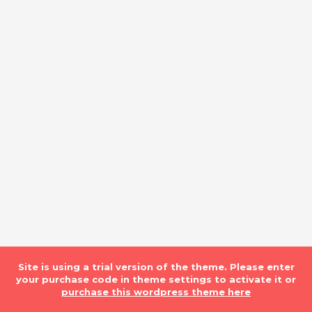
Site is using a trial version of the theme. Please enter
your purchase code in theme settings to activate it or
purchase this wordpress theme here