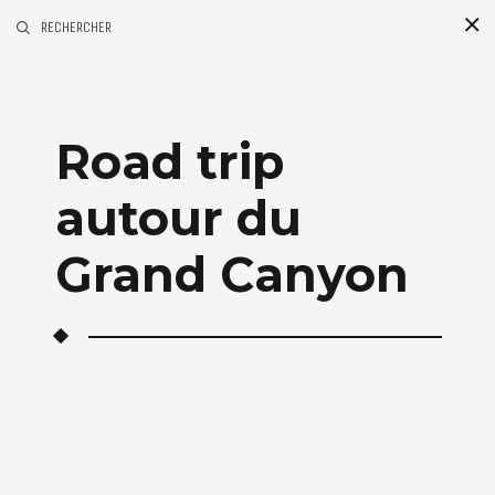
RECHERCHER
1
Mar
Road trip
2013
autour du
Grand Canyon
Categories
USA
Tags